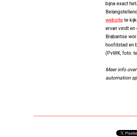
bijna exact het
Belangstellen
website
te kij
ervan vindt en
Brabantse wors
hoofdstad en bo
(PvWK, foto: t
Meer info over
automation spe