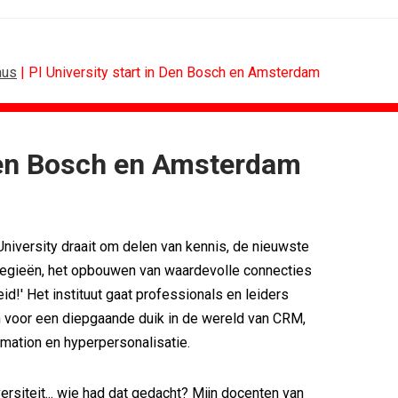
aus
| PI University start in Den Bosch en Amsterdam
 Den Bosch en Amsterdam
ALGEMEEN
B2B
Marouschka Acquoij...
Marketing mix mo
Ankie Hofste (Norah): 'Merk moet...
Adform werkt aa
niversity draait om delen van kennis, de nieuwste
[column] De Nederlandse klant als...
Special Ops bou
Lotte Willemsen: Hoe merken hun...
De marketingwere
tegieën, het opbouwen van waardevolle connecties
[column] Rust is het nieuwe premium
De marketingkrac
id!' Het instituut gaat professionals en leiders
Efficiëntie is niet genoeg als...
Marketingtransf
voor een diepgaande duik in de wereld van CRM,
mation en hyperpersonalisatie.
ersiteit... wie had dat gedacht? Mijn docenten van