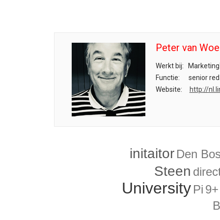
Peter van Woe
Werkt bij:
Marketing
Functie:
senior red
Website:
http://nl
initaitor
Den Bo
Steen
direc
University
Pi
9+
B