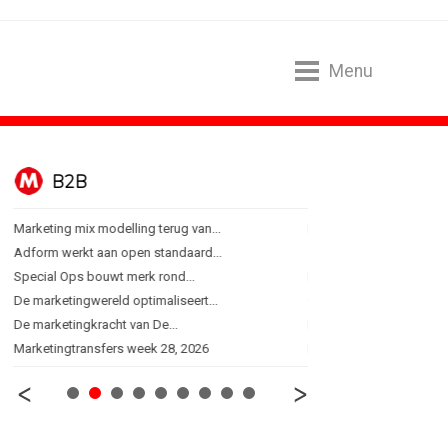
Menu
BUREAUS
delling terug van...
Eindelijk een hoofdrol voor Lee...
n open standaard...
Ziggo verbindt kijkers Eredivisie op...
wt merk rond...
Horecapartijen starten campagne voor...
ld optimaliseert...
Closed on Monday lanceert eigen...
ht van De...
Lamborghini maakt ambitie leidend
ers week 28, 2026
Havas neemt SportVibes over