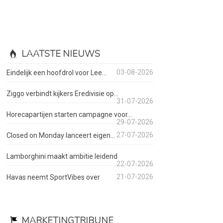
LAATSTE NIEUWS
03-08-2026
Eindelijk een hoofdrol voor Lee...
Ziggo verbindt kijkers Eredivisie op...
31-07-2026
Horecapartijen starten campagne voor...
29-07-2026
27-07-2026
Closed on Monday lanceert eigen...
Lamborghini maakt ambitie leidend
22-07-2026
21-07-2026
Havas neemt SportVibes over
MARKETINGTRIBUNE