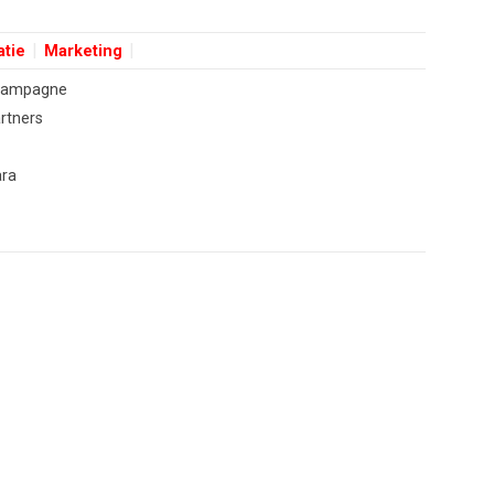
atie
Marketing
 campagne
rtners
ara