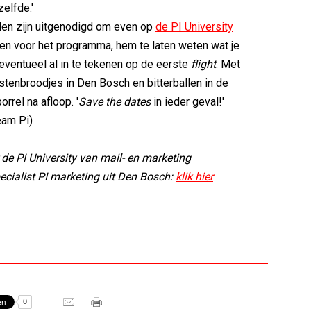
zelfde.'
den zijn uitgenodigd om even op
de PI University
ken voor het programma, hem te laten weten wat je
 eventueel al in te tekenen op de eerste
flight
. Met
tenbroodjes in Den Bosch en bitterballen in de
rrel na afloop. '
Save the dates
in ieder geval!'
eam Pi)
 de PI University van mail- en marketing
cialist PI marketing uit Den Bosch:
klik hier
0