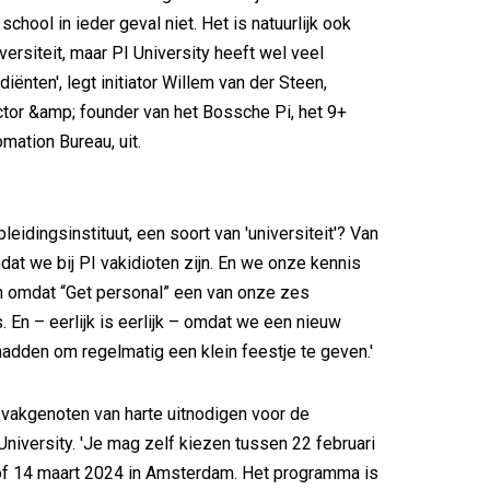
chool in ieder geval niet. Het is natuurlijk ook
versiteit, maar PI University heeft wel veel
iënten', legt initiator Willem van der Steen,
tor &amp; founder van het Bossche Pi, het 9+
mation Bureau, uit.
eidingsinstituut, een soort van 'universiteit'? Van
dat we bij PI vakidioten zijn. En we onze kennis
n omdat “Get personal” een van onze zes
. En – eerlijk is eerlijk – omdat we een nieuw
adden om regelmatig een klein feestje te geven.'
ij vakgenoten van harte uitnodigen voor de
University. 'Je mag zelf kiezen tussen 22 februari
of 14 maart 2024 in Amsterdam. Het programma is