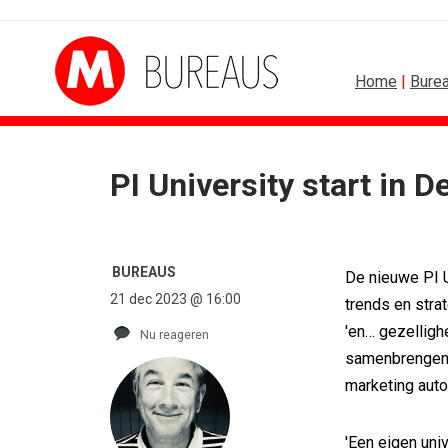
Home
|
Bure
PI University start in
SPONSORING
Albert Heijn behoudt positie als...
Tata Consultancy Services verlengt...
BUREAUS
De nieuwe PI U
NOC*NSF lanceert businessclub voor...
21 dec 2023 @ 16:00
BMV verbindt naam aan PSV
trends en stra
Olympisch schaatsen in Thialf biedt...
'en… gezellighe
Nu reageren
Lego laat opnieuw Formule 1-coureurs...
samenbrengen 
marketing auto
'Een eigen univ