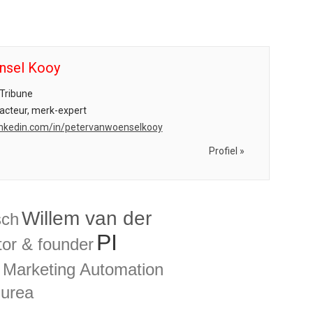
nsel Kooy
Tribune
acteur, merk-expert
.linkedin.com/in/petervanwoenselkooy
Profiel »
Willem van der
sch
PI
tor & founder
 Marketing Automation
urea