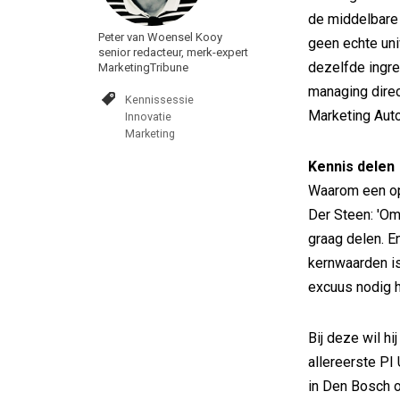
de middelbare s
Peter van Woensel Kooy
geen echte uni
senior redacteur, merk-expert
dezelfde ingred
MarketingTribune
managing direc
Kennissessie
Marketing Auto
Innovatie
Marketing
Kennis delen
Waarom een opl
Der Steen: 'Om
graag delen. E
kernwaarden is
excuus nodig h
Bij deze wil h
allereerste PI 
in Den Bosch 