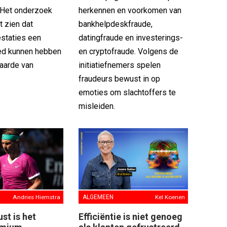
 Het onderzoek
herkennen en voorkomen van
t zien dat
bankhelpdeskfraude,
estaties een
datingfraude en investerings-
oed kunnen hebben
en cryptofraude. Volgens de
aarde van
initiatiefnemers spelen
fraudeurs bewust in op
emoties om slachtoffers te
misleiden.
Andries Hiemstra
ALGEMEEN
Kel Koenen
st is het
Efficiëntie is niet genoeg