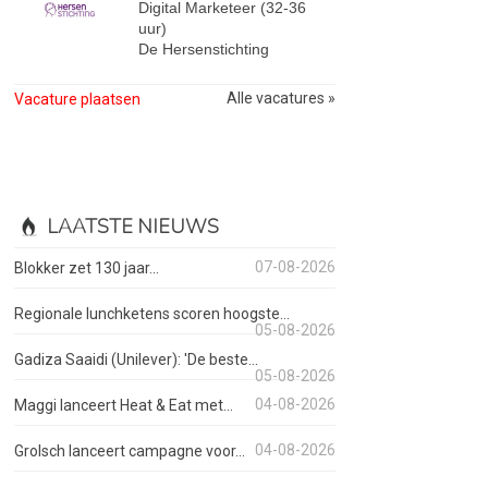
Digital Marketeer (32-36
uur)
De Hersenstichting
Alle vacatures »
Vacature plaatsen
LAATSTE NIEUWS
07-08-2026
Blokker zet 130 jaar...
Regionale lunchketens scoren hoogste...
05-08-2026
Gadiza Saaidi (Unilever): 'De beste...
05-08-2026
04-08-2026
Maggi lanceert Heat & Eat met...
04-08-2026
Grolsch lanceert campagne voor...