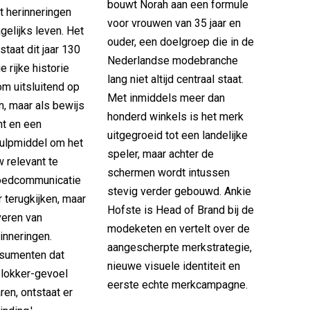
bouwt Norah aan een formule
t herinneringen
voor vrouwen van 35 jaar en
gelijks leven. Het
ouder, een doelgroep die in de
staat dit jaar 130
Nederlandse modebranche
ie rijke historie
lang niet altijd centraal staat.
 om uitsluitend op
Met inmiddels meer dan
en, maar als bewijs
honderd winkels is het merk
ht en een
uitgegroeid tot een landelijke
hulpmiddel om het
speler, maar achter de
 relevant te
schermen wordt intussen
goedcommunicatie
stevig verder gebouwd. Ankie
r terugkijken, maar
Hofste is Head of Brand bij de
veren van
modeketen en vertelt over de
inneringen.
aangescherpte merkstrategie,
sumenten dat
nieuwe visuele identiteit en
lokker-gevoel
eerste echte merkcampagne.
en, ontstaat er