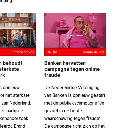
nding.'
Tamara de Vos
ONLINE
Tamara de Vos
jn behoudt
Banken hervatten
 sterkste
campagne tegen online
rk
fraude
is opnieuw
De Nederlandse Vereniging
ot het sterkste
van Banken is opnieuw gestart
 van Nederland.
met de publiekscampagne 'Je
het jaarlijkse
gevoel is de beste
kenonderzoek
waarschuwing tegen fraude'.
Beerda Brand
De campagne richt zich op het