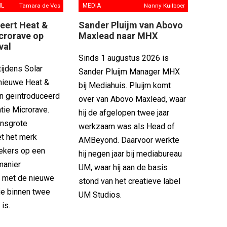
IL
Tamara de Vos
MEDIA
Nanny Kuilboer
eert Heat &
Sander Pluijm van Abovo
crorave op
Maxlead naar MHX
val
Sinds 1 augustus 2026 is
ijdens Solar
Sander Pluijm Manager MHX
 nieuwe Heat &
bij Mediahuis. Pluijm komt
en geïntroduceerd
over van Abovo Maxlead, waar
tie Microrave.
hij de afgelopen twee jaar
ensgrote
werkzaam was als Head of
et het merk
AMBeyond. Daarvoor werkte
ekers op een
hij negen jaar bij mediabureau
manier
UM, waar hij aan de basis
 met de nieuwe
stond van het creatieve label
 die binnen twee
UM Studios.
 is.