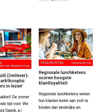
FOOD-EN-RETAIL
Tamara de Vos
IL
eter van Woensel Kooy
Regionale lunchketens
di (Unilever):
scoren hoogste
marktkooplui
klantloyaliteit
rs in lezen'
Regionale lunchketens weten
bubbel! De zomer
hun klanten beter aan zich te
eale tijd voor. We
binden dan landelijke en
a Saaidi, a.i.