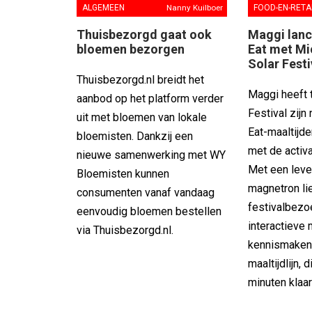
FOOD-EN-RETA
ALGEMEEN
Nanny Kuilboer
Maggi lanc
Thuisbezorgd gaat ook
Eat met Mi
bloemen bezorgen
Solar Festi
Thuisbezorgd.nl breidt het
Maggi heeft t
aanbod op het platform verder
Festival zijn
uit met bloemen van lokale
Eat-maaltijd
bloemisten. Dankzij een
met de activa
nieuwe samenwerking met WY
Met een lev
Bloemisten kunnen
magnetron li
consumenten vanaf vandaag
festivalbezo
eenvoudig bloemen bestellen
interactieve 
via Thuisbezorgd.nl.
kennismaken
maaltijdlijn,
minuten klaar