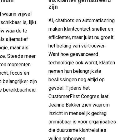
emium
als klanten gefrustreerd
zijn
 waarin vrijwel
AI, chatbots en automatisering
eschikbaar is, lijkt
maken klantcontact sneller en
euw waarde te
efficiënter, maar juist nu groeit
als alternatief
het belang van vertrouwen.
gie, maar als
Want hoe geavanceerd
ze. Steeds meer
technologie ook wordt, klanten
ken momenten
nemen hun belangrijkste
cht, focus en
beslissingen nog altijd op
belangrijker zijn
gevoel. Tijdens het
e bereikbaarheid.
CustomerFirst Congres laat
Jeanne Bakker zien waarom
inzicht in menselijk gedrag
onmisbaar is voor organisaties
die duurzame klantrelaties
willen opbouwen.