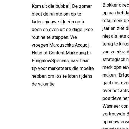
Blokker direc
Kom uit die bubbel! De zomer
op aan het da
biedt de ruimte om op te
retailmerk be
laden, nieuwe ideeën op te
jaar en ziet d
doen en even uit de dagelijkse
niet als iets
routine te stappen. We
terug te kijk
vroegen Marouschka Acquoij,
van veerkrac
Head of Content Marketing bij
strategisch 
BungalowSpecials, naar haar
merk opnieuw
tip voor marketeers die moeite
maken. 'Erf
hebben om los te laten tijdens
gaat niet ove
de vakantie.
over het acti
positieve her
Wanneer con
vertrouwde B
opnieuw ervar