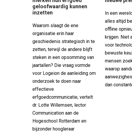
merken hun erfgoed
nieuwe pr
geloofwaardig kunnen
inzetten
In een wereld
alles altijd b
Waarom slaagt de ene
offline opni
organisatie erin haar
krijgen. Niet 
geschiedenis strategisch in te
voor technolo
zetten, terwijl de andere blijft
bewuste keu
steken in een opsomming van
mensen zoe
jaartallen? Die vraag vormde
waarop aanda
voor Logeion de aanleiding om
aanwezigheid 
onderzoek te doen naar
dan constant
effectieve
erfgoedcommunicatie, vertelt
dr. Lotte Willemsen, lector
Communication aan de
Hogeschool Rotterdam en
bijzonder hoogleraar