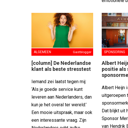
emotionele bi
SPONSORING
ALGEMEEN
Gastblogger
Albert Hei
[column] De Nederlandse
positie als
klant als beste stresstest
sponsorme
Iemand zei laatst tegen mij:
Albert Heijn 
‘Als je goede service kunt
uitgeroepen t
leveren aan Nederlanders, dan
sponsormerk
kun je het overal ter wereld.’
Dat blijkt uit 
Een mooie uitspraak, maar ook
Sponsor Mer
een interessante vraag. Zijn
van Hendrik 
Nederlanders echt zulke