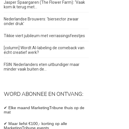
Jasper Spaargaren (The Flower Farm): ‘Vaak
kom ik terug met...
Nederlandse Brouwers: 'biersector zwaar
onder druk'
Tikkie viert jubileum met verrassingsfeestjes
[column] Wordt AI-labeling de comeback van
écht creatief werk?
FSIN: Nederlanders eten uitbundiger maar
minder vaak buiten de...
WORD ABONNEE EN ONTVANG:
✔ Elke maand MarketingTribune thuis op de
mat
✔ Maar liefst €100,- korting op alle
MarketingTribune events