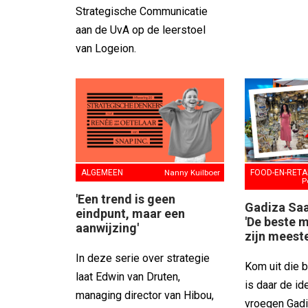
Strategische Communicatie
aan de UvA op de leerstoel
van Logeion.
ALGEMEEN
Nanny Kuilboer
FOOD-EN-RETA
P
'Een trend is geen
Gadiza Saai
eindpunt, maar een
'De beste 
aanwijzing'
zijn meeste
In deze serie over strategie
Kom uit die 
laat Edwin van Druten,
is daar de id
managing director van Hibou,
vroegen Gadiz