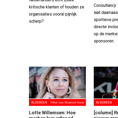
Consultancy.
kritische klanten of houden ze
laat daarnaas
organisaties vooral pijnlijk
sportieve pr
scherp?
directe invl
op de merkw
sponsoren.
ALGEMEEN
Peter van Woensel Kooy
ALGEMEEN
Lotte Willemsen: Hoe
[column] Ru