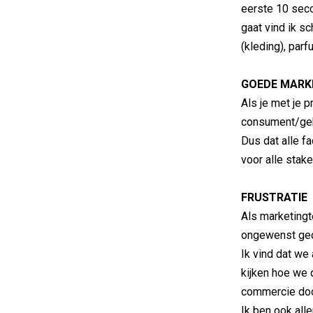
eerste 10 seco
gaat vind ik sc
(kleding), par
GOEDE MARK
Als je met je 
consument/geb
Dus dat alle f
voor alle stak
FRUSTRATIE
Als marketingt
ongewenst gedra
Ik vind dat we
kijken hoe we
commercie door
Ik ben ook all