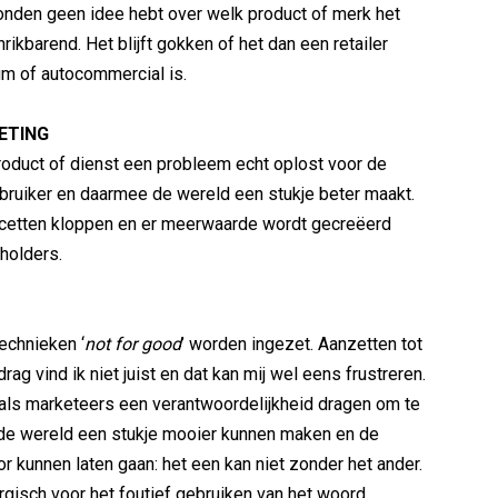
nden geen idee hebt over welk product of merk het
hrikbarend. Het blijft gokken of het dan een retailer
fum of autocommercial is.
ETING
product of dienst een probleem echt oplost voor de
ruiker en daarmee de wereld een stukje beter maakt.
acetten kloppen en er meerwaarde wordt gecreëerd
eholders.
echnieken ‘
not for good
’ worden ingezet. Aanzetten tot
g vind ik niet juist en dat kan mij wel eens frustreren.
 als marketeers een verantwoordelijkheid dragen om te
 de wereld een stukje mooier kunnen maken en de
 kunnen laten gaan: het een kan niet zonder het ander.
ergisch voor het foutief gebruiken van het woord