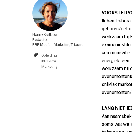
VOORSTELR
Ik ben Deborah
geboren/getog
Nanny Kuilboer
werkzaam bij 
Redacteur
exameninstituu
BBP Media - MarketingTribune
communicatie. 
Opleiding
energiek, een
Interview
Marketing
werkzaam bij e
evenementenloc
snijvlak marke
evenementen/b
LANG NIET I
Aan naamsbeke
soms wat we al