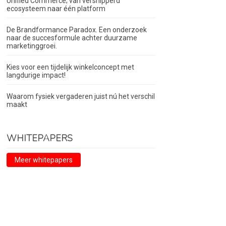
Unified Commerce; van versnipperd
ecosysteem naar één platform
De Brandformance Paradox. Een onderzoek
naar de succesformule achter duurzame
marketinggroei.
Kies voor een tijdelijk winkelconcept met
langdurige impact!
Waarom fysiek vergaderen juist nú het verschil
maakt
WHITEPAPERS
Meer whitepapers