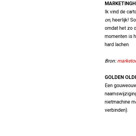
MARKETINGH
Ik vind de car
on
, heerlijk! 
omdat het zo o
momenten is h
hard lachen.
Bron:
marketo
GOLDEN OLDI
Een gouweouwe
naamswijzigin
nietmachine ma
verbinden).