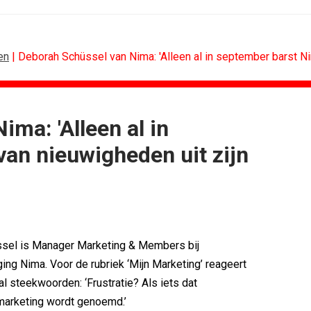
en
| Deborah Schüssel van Nima: 'Alleen al in september barst Ni
ma: 'Alleen al in
CONTENTMARKETING
an nieuwigheden uit zijn
voor Lee...
Internationale award voor Holland...
Eredivisie op...
[column] Sports bar - voetbal
n campagne voor...
Lawa, Woed en NowNow winnen...
eert eigen...
Inschrijvingen Grand Prix Content...
bitie leidend
Substack breidt uit in Nederland met...
es over
WWF en CPNB introduceren Groene...
sel is Manager Marketing & Members bij
ing Nima. Voor de rubriek ‘Mijn Marketing’ reageert
al steekwoorden: ‘Frustratie? Als iets dat
 marketing wordt genoemd.’