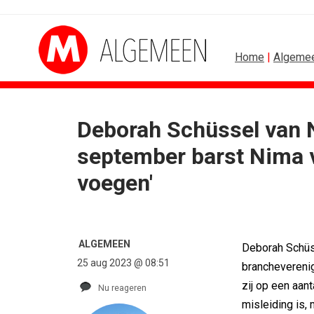
Home
|
Algeme
Deborah Schüssel van Ni
B2B
BUREAUS
september barst Nima v
Marketing mix modelling terug van...
Eindelijk een hoofdrol 
voegen'
Adform werkt aan open standaard...
Ziggo verbindt kijkers 
Special Ops bouwt merk rond...
Horecapartijen starte
De marketingwereld optimaliseert...
Closed on Monday lanc
De marketingkracht van De...
Lamborghini maakt am
ALGEMEEN
Marketingtransfers week 28, 2026
Havas neemt SportVib
Deborah Schüs
25 aug 2023 @ 08:51
brancheverenig
zij op een aant
Nu reageren
misleiding is,