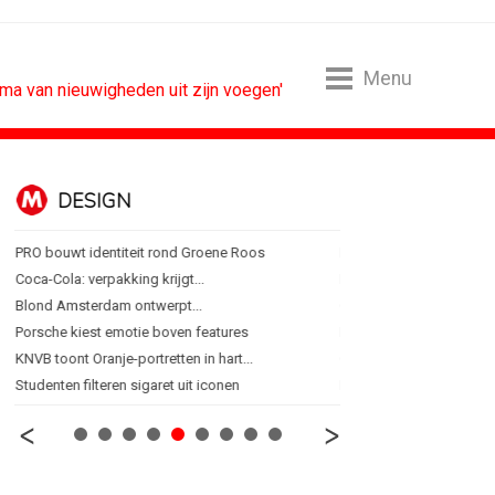
Menu
ma van nieuwigheden uit zijn voegen'
DESIGN
FOOD EN R
PRO bouwt identiteit rond Groene Roos
Blokker zet 130 jaar...
Coca-Cola: verpakking krijgt...
Regionale lunchketens s
Blond Amsterdam ontwerpt...
Gadiza Saaidi (Unilever):
Porsche kiest emotie boven features
Maggi lanceert Heat & Ea
KNVB toont Oranje-portretten in hart...
Grolsch lanceert campag
Studenten filteren sigaret uit iconen
FSIN: Nederlanders eten 