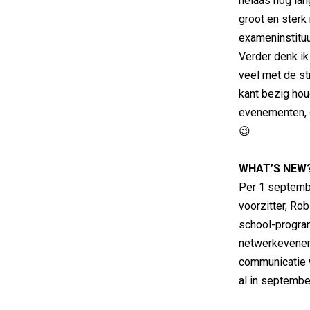
helaas nog lan
groot en sterk
exameninstituu
Verder denk ik
veel met de st
kant bezig hou
evenementen, d
😉
WHAT’S NEW
Per 1 septemb
voorzitter, Rob
school-progra
netwerkevenem
communicatie 
al in septembe