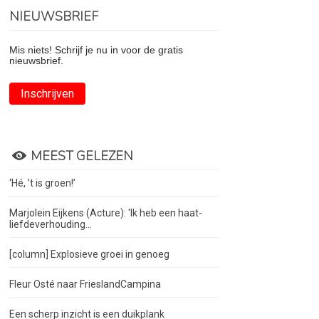
NIEUWSBRIEF
Mis niets! Schrijf je nu in voor de gratis
nieuwsbrief.
Inschrijven
MEEST GELEZEN
‘Hé, ’t is groen!’
Marjolein Eijkens (Acture): 'Ik heb een haat-
liefdeverhouding...
[column] Explosieve groei in genoeg
Fleur Osté naar FrieslandCampina
Een scherp inzicht is een duikplank