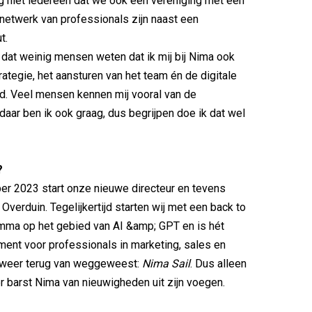
g niet iedereen dat we ook een vereniging met een
 netwerk van professionals zijn naast een
t.
 dat weinig mensen weten dat ik mij bij Nima ook
rategie, het aansturen van het team én de digitale
d. Veel mensen kennen mij vooral van de
aar ben ik ook graag, dus begrijpen doe ik dat wel
?
er 2023 start onze nieuwe directeur en tevens
 Overduin. Tegelijkertijd starten wij met een back to
mma op het gebied van AI &amp; GPT en is hét
ent voor professionals in marketing, sales en
weer terug van weggeweest:
Nima Sail
. Dus alleen
r barst Nima van nieuwigheden uit zijn voegen.