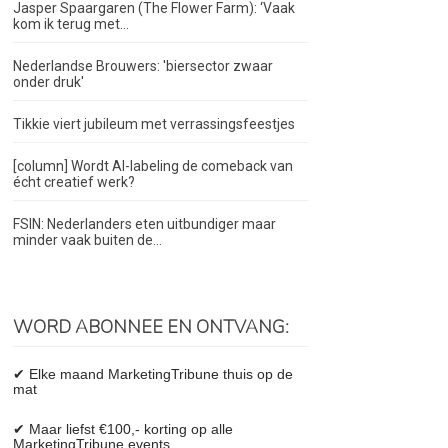
Jasper Spaargaren (The Flower Farm): ‘Vaak
kom ik terug met...
Nederlandse Brouwers: 'biersector zwaar
onder druk'
Tikkie viert jubileum met verrassingsfeestjes
[column] Wordt AI-labeling de comeback van
écht creatief werk?
FSIN: Nederlanders eten uitbundiger maar
minder vaak buiten de...
WORD ABONNEE EN ONTVANG:
✔ Elke maand MarketingTribune thuis op de
mat
✔ Maar liefst €100,- korting op alle
MarketingTribune events