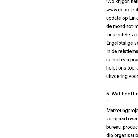
'We krijgen na
www.deprojectc
update op Link
de mond-tot-mo
incidentele ve
Engelstalige v
In de relatiema
neemt een prom
helpt ons top-o
uitvoering voor 
5. Wat heeft
'
Marketingproje
verspreid over
bureau, product
die organisati