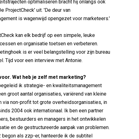
eitstrajecten optimaliseren bracht hij onlangs ook
De ProjectCheck' uit. 'De deur van
agement is wagenwijd opengezet voor marketeers.'
Check kan elk bedrijf op een simpele, leuke
ocessen en organisatie toetsen en verbeteren.
etinghoek is er veel belangstelling voor zijn bureau
l. Tijd voor een interview met Antonie.
f voor. Wat heb je zelf met marketing?
 begeleid ik strategie- en kwaliteitsmanagement
en groot aantal organisaties, variërend van kleine
via non-profit tot grote overheidsorganisaties, in
inds 2004 ook internationaal. Ik ben een partner
ers, bestuurders en managers in het ontwikkelen
satie en de gestructureerde aanpak van problemen.
2 begon als zzp-er, hanteerde ik de subtitel