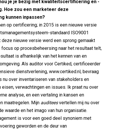
ou je je bezig met kwaliteitscertificering en -
ng. Hoe zou een marketeer deze
ing kunnen inpassen?
en op certificering; in 2015 is een nieuwe versie
eitsmanagementsysteem-standaard ISO9001
t deze nieuwe versie werd een sprong gemaakt
 focus op procesbeheersing naar het resultaat telt,
sultaat is afhankelijk van het kennen van en
omgeving. Als auditor voor Certiked, certificeerder
ensieve dienstverlening, www.certiked.nl, bevraag
es nu over inventariseren van stakeholders en
 eisen, verwachtingen en issues. Ik praat nu over
rne analyse, en een vertaling in kansen en
en maatregelen. Mijn
auditees
vertellen mij nu over
e waarde en het imago van hun organisatie.
agement is voor een goed deel synoniem met
svoering geworden en de deur van