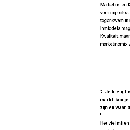
Marketing en K
voor mij onlos
tegenkwam in m
Inmiddels mag d
Kwaliteit, maa
marketingmix v
2. Je brengt
markt: kun je
zijn en waar 
'
Het viel mij e