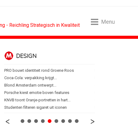
Menu
g - Reichling Strategisch in Kwaliteit
DESIGN
FOOD EN R
PRO bouwt identiteit rond Groene Roos
Blokker zet 130 jaar...
Coca-Cola: verpakking krijgt...
Regionale lunchketens s
Blond Amsterdam ontwerpt...
Gadiza Saaidi (Unilever):
Porsche kiest emotie boven features
Maggi lanceert Heat & Ea
KNVB toont Oranje-portretten in hart...
Grolsch lanceert campag
Studenten filteren sigaret uit iconen
FSIN: Nederlanders eten 