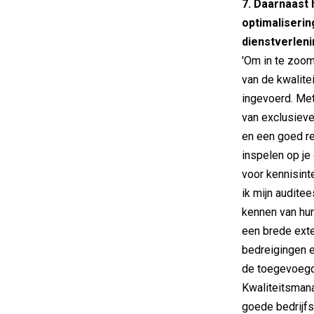
7. Daarnaast h
optimaliseri
dienstverlen
'Om in te zoom
van de kwalit
ingevoerd. Me
van exclusieve
en een goed re
inspelen op je 
voor kennisint
ik mijn audite
kennen van hun
een brede exte
bedreigingen 
de toegevoegd
Kwaliteitsman
goede bedrijf