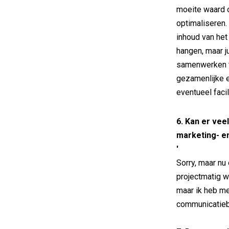
moeite waard o
optimaliseren.
inhoud van het
hangen, maar j
samenwerken te
gezamenlijke e
eventueel facil
6. Kan er vee
marketing- e
'
Sorry, maar nu
projectmatig w
maar ik heb me
communicatieb