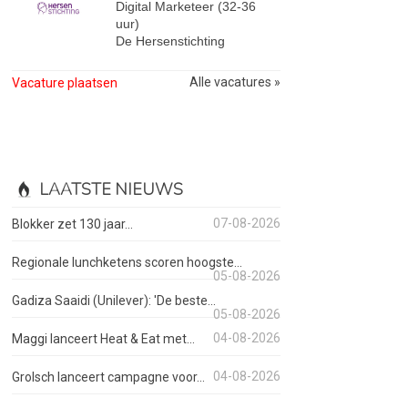
Digital Marketeer (32-36
uur)
De Hersenstichting
Alle vacatures »
Vacature plaatsen
LAATSTE NIEUWS
07-08-2026
Blokker zet 130 jaar...
Regionale lunchketens scoren hoogste...
05-08-2026
Gadiza Saaidi (Unilever): 'De beste...
05-08-2026
04-08-2026
Maggi lanceert Heat & Eat met...
04-08-2026
Grolsch lanceert campagne voor...