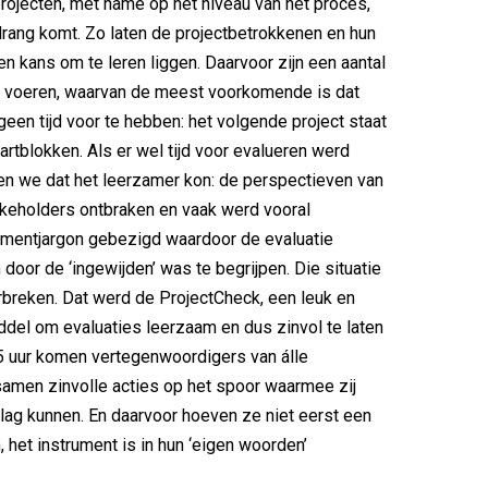
projecten, met name op het niveau van het proces,
drang komt. Zo laten de projectbetrokkenen en hun
en kans om te leren liggen. Daarvoor zijn een aantal
e voeren, waarvan de meest voorkomende is dat
een tijd voor te hebben: het volgende project staat
artblokken. Als er wel tijd voor evalueren werd
n we dat het leerzamer kon: de perspectieven van
akeholders ontbraken en vaak werd vooral
mentjargon gebezigd waardoor de evaluatie
n door de ‘ingewijden’ was te begrijpen. Die situatie
rbreken. Dat werd de ProjectCheck, een leuk en
ddel om evaluaties leerzaam en dus zinvol te laten
2,5 uur komen vertegenwoordigers van álle
amen zinvolle acties op het spoor waarmee zij
slag kunnen. En daarvoor hoeven ze niet eerst een
, het instrument is in hun ‘eigen woorden’