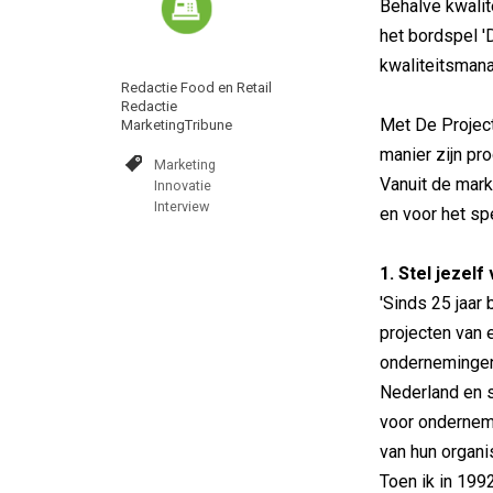
Behalve kwalit
het bordspel '
kwaliteitsman
Redactie Food en Retail
Redactie
Met De Project
MarketingTribune
manier zijn pr
Marketing
Vanuit de mark
Innovatie
Interview
en voor het spe
1. Stel jezel
'Sinds 25 jaar
projecten van e
ondernemingen 
Nederland en s
voor ondernem
van hun organi
Toen ik in 199