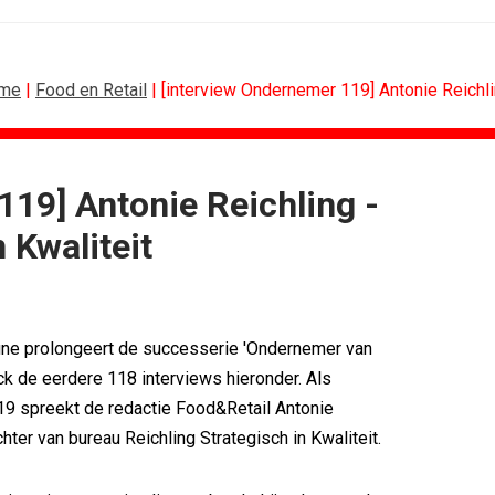
me
|
Food en Retail
| [interview Ondernemer 119] Antonie Reichlin
119] Antonie Reichling -
CONTENTMARKETING
 Kwaliteit
voor Lee...
Internationale award voor Holland...
Eredivisie op...
[column] Sports bar - voetbal
n campagne voor...
Lawa, Woed en NowNow winnen...
eert eigen...
Inschrijvingen Grand Prix Content...
une prolongeert de successerie 'Ondernemer van
bitie leidend
Substack breidt uit in Nederland met...
k de eerdere 118 interviews hieronder. Als
es over
WWF en CPNB introduceren Groene...
9 spreekt de redactie Food&Retail Antonie
chter van bureau Reichling Strategisch in Kwaliteit.