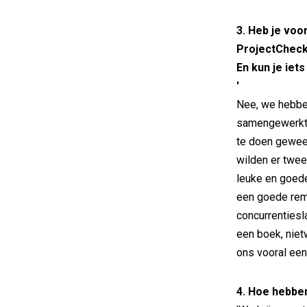
3. Heb je voo
ProjectCheck
En kun je iets
'
Nee, we hebbe
samengewerkt.
te doen gewee
wilden er twee
leuke en goede
een goede remi
concurrentiesl
een boek, niet
ons vooral een
4. Hoe hebbe