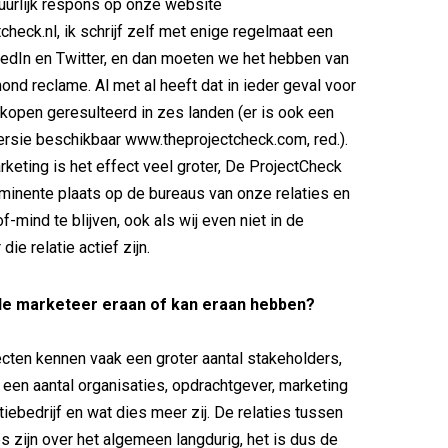
tuurlijk respons op onze website
heck.nl, ik schrijf zelf met enige regelmaat een
edIn en Twitter, en dan moeten we het hebben van
nd reclame. Al met al heeft dat in ieder geval voor
rkopen geresulteerd in zes landen (er is ook een
ersie beschikbaar www.theprojectcheck.com, red.).
rketing is het effect veel groter, De ProjectCheck
inente plaats op de bureaus van onze relaties en
f-mind te blijven, ook als wij even niet in de
die relatie actief zijn.
 de marketeer eraan of kan eraan hebben?
cten kennen vaak een groter aantal stakeholders,
 een aantal organisaties, opdrachtgever, marketing
iebedrijf en wat dies meer zij. De relaties tussen
es zijn over het algemeen langdurig, het is dus de