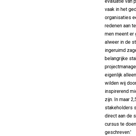
evaluatie van 
vaak in het ge
organisaties e
redenen aan t
men meent er g
alweer in de st
ingeruimd zage
belangrijke st
projectmanage
eigenlijk allee
wilden wij doo
inspirerend mi
zijn. In maar 
stakeholders s
direct aan de 
cursus te doen
geschreven.'