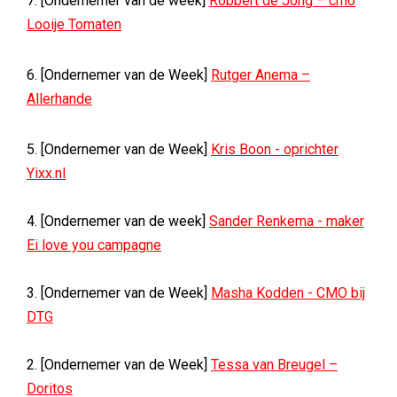
7. [Ondernemer van de week]
Robbert de Jong – cmo
Looije Tomaten
6. [Ondernemer van de Week]
Rutger Anema –
Allerhande
5. [Ondernemer van de Week]
Kris Boon - oprichter
Yixx.nl
4. [Ondernemer van de week]
Sander Renkema - maker
Ei love you campagne
3. [Ondernemer van de Week]
Masha Kodden - CMO bij
DTG
2. [Ondernemer van de Week]
Tessa van Breugel –
Doritos