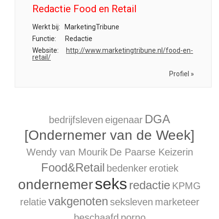
Redactie Food en Retail
Werkt bij:
MarketingTribune
Functie:
Redactie
Website:
http://www.marketingtribune.nl/food-en-
retail/
Profiel »
DGA
bedrijfsleven
eigenaar
[Ondernemer van de Week]
Wendy van Mourik
De Paarse Keizerin
Food&Retail
bedenker
erotiek
seks
ondernemer
redactie
KPMG
vakgenoten
relatie
seksleven
marketeer
beschaafd
porno