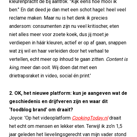
kleurenpracht de bij aantrok. "Kijk eens hoe mooi ik
ben." En dat deed je dan met een schot hagel: heel veel
reclame maken. Maar nu is het denk ik precies
andersom: consumenten zijn nu veel kritischer, eten
niet alles meer voor zoete koek, dus jij moet je
verdiepen in háár kleuren, actief er op af gaan, snappen
wat zij wil en haar verleiden door het verhaal te
vertellen, echt meer op ínhoud te gaan zitten.
Content is
king
, meer dan ooit. Wij doen dat met een
drietrapsraket in video, social én print.'
2. OK, het nieuwe platform: kun je aangeven wat de
geschiedenis en drijfveren zijn en waar dit
‘foodblog brand’ om draait?
Joyce: 'Op het videoplatform
CookingToday.nl
draait
het echt om mensen en lekker eten. Terwijl ik zo’n 1,5
jaar geleden het lievelingsgerecht van mijn vader stond