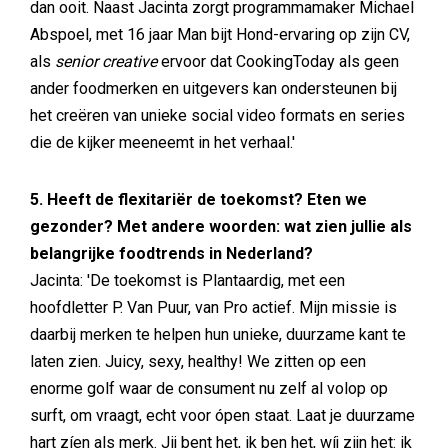
dan ooit. Naast Jacinta zorgt programmamaker Michael
Abspoel, met 16 jaar Man bijt Hond-ervaring op zijn CV,
als
senior creative
ervoor dat CookingToday als geen
ander foodmerken en uitgevers kan ondersteunen bij
het creëren van unieke social video formats en series
die de kijker meeneemt in het verhaal.'
5. Heeft de flexitariër de toekomst? Eten we
gezonder? Met andere woorden: wat zien jullie als
belangrijke foodtrends in Nederland?
Jacinta: 'De toekomst is Plantaardig, met een
hoofdletter P. Van Puur, van Pro actief. Mijn missie is
daarbij merken te helpen hun unieke, duurzame kant te
laten zien. Juicy, sexy, healthy! We zitten op een
enorme golf waar de consument nu zelf al volop op
surft, om vraagt, echt voor ópen staat. Laat je duurzame
hart zíen als merk. Jij bent het, ik ben het, wíj zijn het: ik