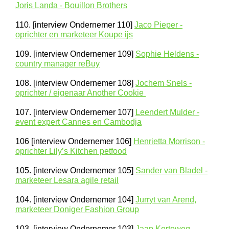
Joris Landa - Bouillon Brothers
110. [interview Ondernemer 110]
Jaco Pieper -
oprichter en marketeer Koupe ijs
109. [interview Ondernemer 109]
Sophie Heldens -
country manager reBuy
108. [interview Ondernemer 108]
Jochem Snels -
oprichter / eigenaar Another Cookie
107. [interview Ondernemer 107]
Leendert Mulder -
event expert Cannes en Cambodja
106 [interview Ondernemer 106]
Henrietta Morrison -
oprichter Lily’s Kitchen petfood
105. [interview Ondernemer 105]
Sander van Bladel -
marketeer Lesara agile retail
104. [interview Ondernemer 104]
Jurryt van Arend,
marketeer Doniger Fashion Group
103. [interview Ondernemer 103]
Jaap Korteweg -