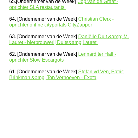
65.[Ondernemer van de Week]
Jop van de Graaf -
oprichter SLA restaurants
64. [Ondernemer van de Week]
Christian Clerx -
oprichter online cityportals CityZapper
63. [Ondernemer van de Week]
Daniëlle Duit &amp; M.
Lauret - bierbrouwerij Duits&amp;Lauret
62. [Ondernemer van de Week]
Lennard ter Hall -
oprichter Slow Escargots
61. [Ondernemer van de Week]
Stefan vd Ven, Patric
Brinkman &amp; Ton Verhoeven - Exota