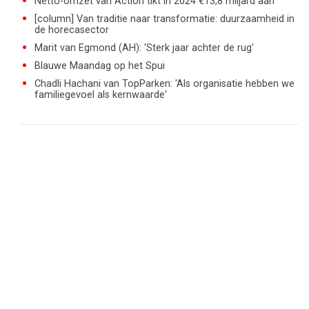
Netto-omzet van Action tikt in 2024 €13,8 miljard aan
[column] Van traditie naar transformatie: duurzaamheid in
de horecasector
Marit van Egmond (AH): 'Sterk jaar achter de rug'
Blauwe Maandag op het Spui
Chadli Hachani van TopParken: 'Als organisatie hebben we
familiegevoel als kernwaarde'