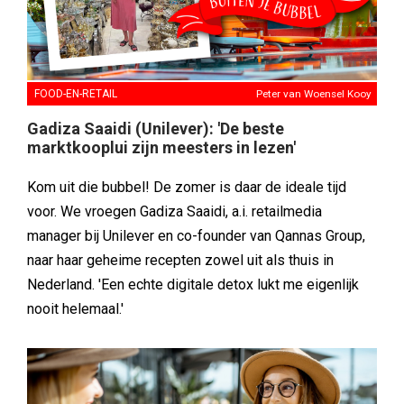
FOOD-EN-RETAIL
Peter van Woensel Kooy
Gadiza Saaidi (Unilever): 'De beste
marktkooplui zijn meesters in lezen'
Kom uit die bubbel! De zomer is daar de ideale tijd
voor. We vroegen Gadiza Saaidi, a.i. retailmedia
manager bij Unilever en co-founder van Qannas Group,
naar haar geheime recepten zowel uit als thuis in
Nederland. 'Een echte digitale detox lukt me eigenlijk
nooit helemaal.'