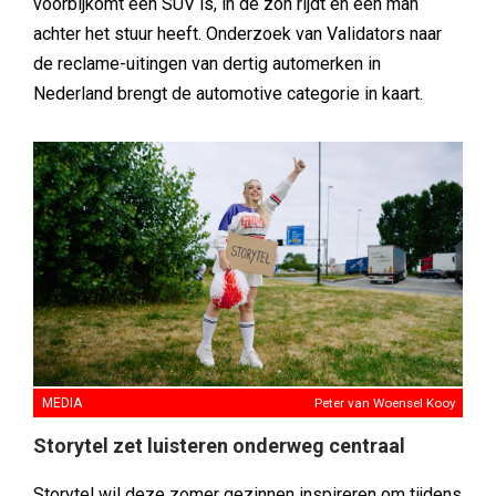
voorbijkomt een SUV is, in de zon rijdt en een man
achter het stuur heeft. Onderzoek van Validators naar
de reclame-uitingen van dertig automerken in
Nederland brengt de automotive categorie in kaart.
MEDIA
Peter van Woensel Kooy
Storytel zet luisteren onderweg centraal
Storytel wil deze zomer gezinnen inspireren om tijdens