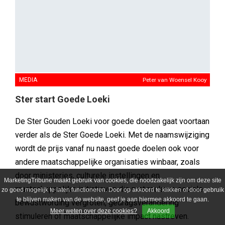
MEDIA
Peter van Woensel Kooy
Ster start Goede Loeki
De Ster Gouden Loeki voor goede doelen gaat voortaan
verder als de Ster Goede Loeki. Met de naamswijziging
wordt de prijs vanaf nu naast goede doelen ook voor
andere maatschappelijke organisaties winbaar, zoals
door ministeries, culturele instellingen en
MarketingTribune maakt gebruik van cookies, die noodzakelijk zijn om deze site
maatschappelijke initiatieven die met reclame sociale
zo goed mogelijk te laten functioneren. Door op akkoord te klikken of door gebruik
te blijven maken van de website, geef je aan hiermee akkoord te gaan.
bewustwording vergroten, gedragsverandering
Meer weten over deze cookies?
Akkoord
stimuleren of maatschappelijke impact nastreven.