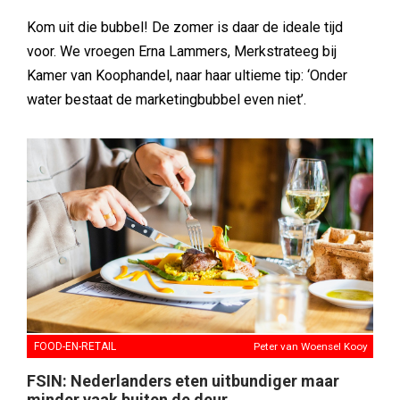
Kom uit die bubbel! De zomer is daar de ideale tijd
voor. We vroegen Erna Lammers, Merkstrateeg bij
Kamer van Koophandel, naar haar ultieme tip: ‘Onder
water bestaat de marketingbubbel even niet’.
FOOD-EN-RETAIL
Peter van Woensel Kooy
FSIN: Nederlanders eten uitbundiger maar
minder vaak buiten de deur