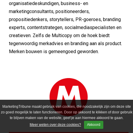
organisatiedeskundigen, business- en
marketingconsultants, positioneerders,
propositiedenkers, storytellers, PR-goeroes, branding
experts, contentstrategen, socialmediaspecialisten en
creatieven. Zelfs de Multicopy om de hoek biedt
tegenwoordig merkadvies en branding aan als product.
Merken bouwen is gemeengoed geworden.
MarketingTribune maakt gebruik van cookies, die noodzakelijk zijn om deze site
zo goed mogelijk te laten functioneren. Door op akkoord te klikken of door gebruik
te blijven maken van de website, geef je aan hiermee akkoord te gaan.
Meer weten over deze cookies?
Akkoord