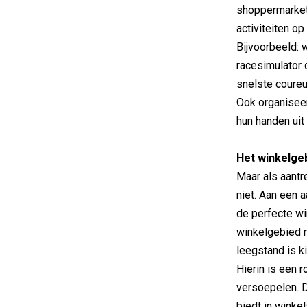
shoppermarketi
activiteiten op
Bijvoorbeeld: 
racesimulator 
snelste coure
Ook organiseer
hun handen ui
Het winkelge
Maar als aantr
niet. Aan een 
de perfecte wi
winkelgebied m
leegstand is k
Hierin is een 
versoepelen. 
biedt in winkel