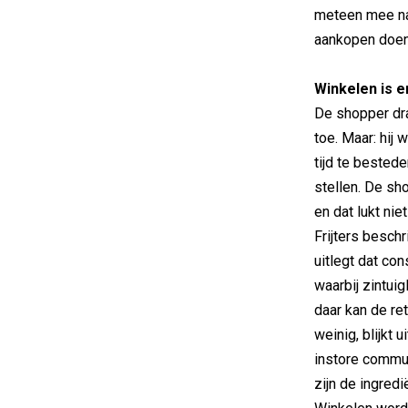
meteen mee na
aankopen doen 
Winkelen is 
De shopper dr
toe. Maar: hij
tijd te bested
stellen. De sho
en dat lukt ni
Frijters beschr
uitlegt dat c
waarbij zintuig
daar kan de ret
weinig, blijkt u
instore commun
zijn de ingredi