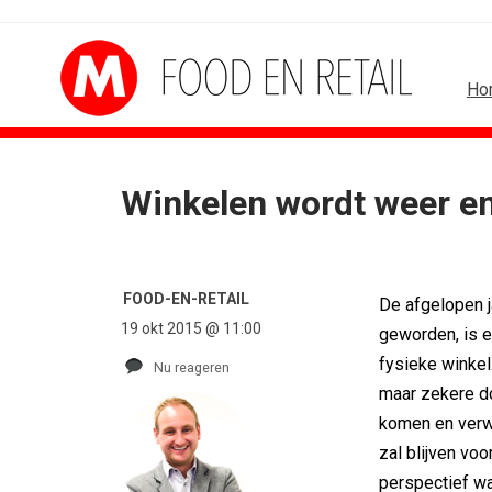
Ho
Winkelen wordt weer e
ALGEMEEN
B2B
Marouschka Acquoij...
Marketing mix modellin
Ankie Hofste (Norah): 'Merk moet...
Adform werkt aan ope
FOOD-EN-RETAIL
De afgelopen j
[column] De Nederlandse klant als...
Special Ops bouwt mer
19 okt 2015 @ 11:00
Lotte Willemsen: Hoe merken hun...
De marketingwereld op
geworden, is 
[column] Rust is het nieuwe premium
De marketingkracht va
fysieke winkel
Nu reageren
Efficiëntie is niet genoeg als...
Marketingtransfers w
maar zekere do
komen en verwa
zal blijven vo
perspectief wa