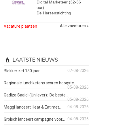
Digital Marketeer (32-36
uur)
De Hersenstichting
Alle vacatures »
Vacature plaatsen
LAATSTE NIEUWS
07-08-2026
Blokker zet 130 jaar...
Regionale lunchketens scoren hoogste...
05-08-2026
Gadiza Saaidi (Unilever): 'De beste...
05-08-2026
04-08-2026
Maggi lanceert Heat & Eat met...
04-08-2026
Grolsch lanceert campagne voor...