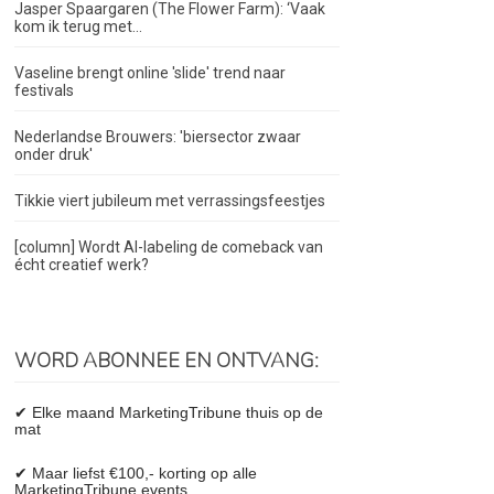
Jasper Spaargaren (The Flower Farm): ‘Vaak
kom ik terug met...
Vaseline brengt online 'slide' trend naar
festivals
Nederlandse Brouwers: 'biersector zwaar
onder druk'
Tikkie viert jubileum met verrassingsfeestjes
[column] Wordt AI-labeling de comeback van
écht creatief werk?
WORD ABONNEE EN ONTVANG:
✔ Elke maand MarketingTribune thuis op de
mat
✔ Maar liefst €100,- korting op alle
MarketingTribune events