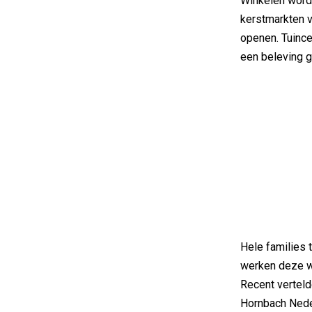
Winkelen wordt 
kerstmarkten v
openen. Tuince
een beleving g
Hele families 
werken deze wi
Recent verteld
Hornbach Nede