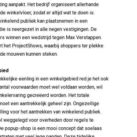
ng aanpakt. Het bedrijf organiseert allerhande
 de winkelvloer, zodat er altijd wat te doen is.
winkelend publiek kan plaatsnemen in een
die is neergezet in alle negen vestigingen. De
urs winnen een wedstrijd tegen Max Verstappen.
t het ProjectShows, waarbij shoppers ter plekke
t de mouwen kunnen steken.
bied
ekkelijke eenling in een winkelgebied red je het ook
aantal voorwaarden moet wel voldaan worden, wil
nkelervaring gecreëerd worden. Het totale
oet een aantrekkelijk geheel zijn. Ongezellige
illing voor het aantrekken van winkelend publiek.
rol weggelegd voor overheden door regels te
De popup-shop is een mooi concept dat soelaas
straten met veel lege panden. Deze tijdelijke