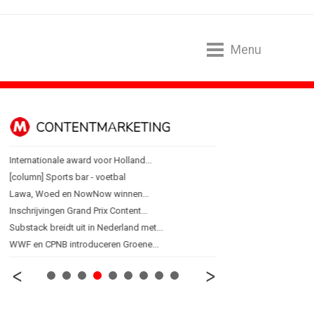
Menu
CONTENTMARKETING
DESIGN
Internationale award voor Holland...
PRO bouwt identiteit r
[column] Sports bar - voetbal
Coca-Cola: verpakking kri
Lawa, Woed en NowNow winnen...
Blond Amsterdam ontwer
Inschrijvingen Grand Prix Content...
Porsche kiest emotie bo
Substack breidt uit in Nederland met...
KNVB toont Oranje-portret
WWF en CPNB introduceren Groene...
Studenten filteren sigare