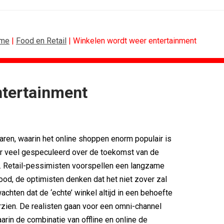
me
|
Food en Retail
| Winkelen wordt weer entertainment
ntertainment
BUREAUS
g terug van...
Eindelijk een hoofdrol voor Lee...
n standaard...
Ziggo verbindt kijkers Eredivisie op...
aren, waarin het online shoppen enorm populair is
k rond...
Horecapartijen starten campagne voor...
timaliseert...
Closed on Monday lanceert eigen...
er veel gespeculeerd over de toekomst van de
n De...
Lamborghini maakt ambitie leidend
. Retail-pessimisten voorspellen een langzame
eek 28, 2026
Havas neemt SportVibes over
od, de optimisten denken dat het niet zover zal
chten dat de ‘echte’ winkel altijd in een behoefte
orzien. De realisten gaan voor een omni-channel
arin de combinatie van offline en online de