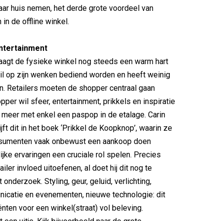
ar huis nemen, het derde grote voordeel van
in de offline winkel.
entertainment
aagt de fysieke winkel nog steeds een warm hart
 wil op zijn wenken bediend worden en heeft weinig
en. Retailers moeten de shopper centraal gaan
pper wil sfeer, entertainment, prikkels en inspiratie
et meer met enkel een paspop in de etalage. Carin
ijft dit in het boek ‘Prikkel de Koopknop’, waarin ze
onsumenten vaak onbewust een aankoop doen
lijke ervaringen een cruciale rol spelen. Precies
ailer invloed uitoefenen, al doet hij dit nog te
it onderzoek. Styling, geur, geluid, verlichting,
icatie en evenementen, nieuwe technologie: dit
ënten voor een winkel(straat) vol beleving.