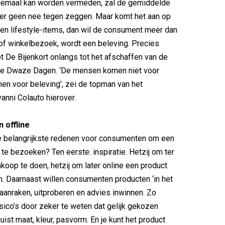
lemaal kan worden vermeden, zal de gemiddelde
ier geen nee tegen zeggen. Maar komt het aan op
en lifestyle-items, dan wil de consument meer dan
 of winkelbezoek, wordt een beleving. Precies
 De Bijenkort onlangs tot het afschaffen van de
Drie Dwaze Dagen. ‘De mensen komen niet voor
men voor beleving’, zei de topman van het
anni Colauto hierover.
 offline
de belangrijkste redenen voor consumenten om een
 te bezoeken? Ten eerste: inspiratie. Hetzij om ter
koop te doen, hetzij om later online een product
n. Daarnaast willen consumenten producten ‘in het
, aanraken, uitproberen en advies inwinnen. Zo
isico’s door zeker te weten dat gelijk gekozen
uist maat, kleur, pasvorm. En je kunt het product