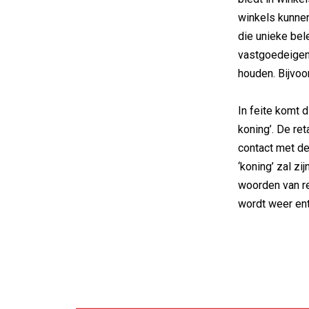
winkels kunnen
die unieke bel
vastgoedeigena
houden. Bijvo
In feite komt d
koning’. De ret
contact met de
‘koning’ zal z
woorden van re
wordt weer ent