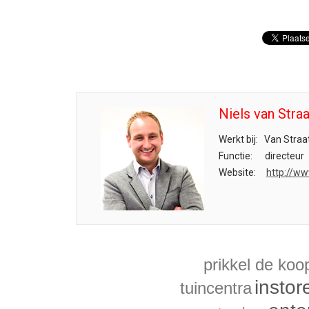
Niels van Stra
Werkt bij:
Van Straa
Functie:
directeur
Website:
http://w
prikkel de ko
instor
tuincentra