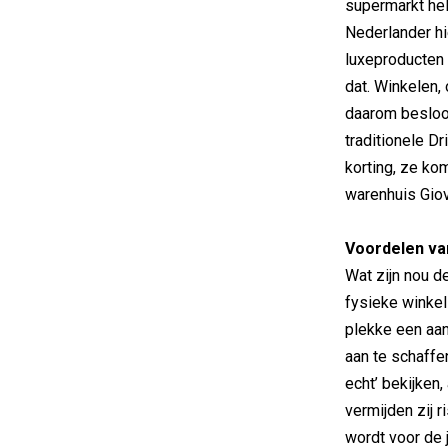
supermarkt he
Nederlander h
luxeproducten 
dat. Winkelen,
daarom besloot
traditionele 
korting, ze ko
warenhuis Giov
Voordelen van
Wat zijn nou 
fysieke winkel
plekke een aan
aan te schaffe
echt’ bekijken
vermijden zij r
wordt voor de j