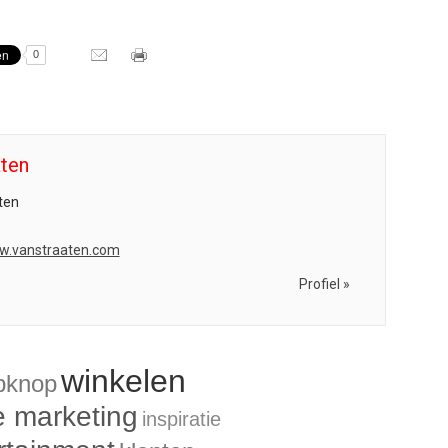
0
aten
ten
ww.vanstraaten.com
Profiel »
winkelen
opknop
e marketing
inspiratie