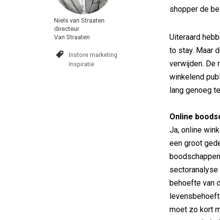
shopper de bes
Niels van Straaten
directeur
Uiteraard hebb
Van Straaten
to stay. Maar d
Instore marketing
verwijden. De 
Inspiratie
winkelend publ
lang genoeg t
Online boods
Ja, online wink
een groot gede
boodschappen. V
sectoranalyse
behoefte van 
levensbehoeft
moet zo kort m