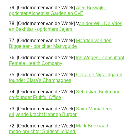
79. [Ondernemer van de Week]
Alec Boswijk -
oprichter Alchemist Garden en CvE
78. [Ondernemer van de Week] V
an der Will, De Vries
en Bakhtiar - oprichters Jajem
77. [Ondernemer van de Week]
Maarten van den
Biggelaar - oprichter Manyguide
76. [Ondernemer van de Week]
Iris Weges - consultant
Female Health Company
75. [Ondernemer van de Week]
Clara de Nijs - dga en
founder Clara's Champagnes
74. [Ondernemer van de Week]
Sebastian Brokmann -
co-founder Fruitful Office
73. [Ondernemer van de Week]
Saira Mamadeus -
drijvende kracht Hennep Burger
72. [Ondernemer van de Week]
Mark Boekraad -
mede-oprichter ShirtsofHolland