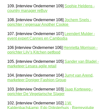
109. [interview Ondernemer 109]
Sophie Heldens -
country manager reBuy
108. [interview Ondernemer 108]
Jochem Snels -
oprichter / eigenaar Another Cookie
107. [interview Ondernemer 107]
Leendert Mulder -
event expert Cannes en Cambodja
106 [interview Ondernemer 106]
Henrietta Morrison -
oprichter Lily’s Kitchen petfood
105. [interview Ondernemer 105]
Sander van Bladel -
marketeer Lesara agile retail
104. [interview Ondernemer 104]
Jurryt van Arend,
marketeer Doniger Fashion Group
103. [interview Ondernemer 103]
Jaap Korteweg -
oprichter De Vegetarische Slager
102. [interview Ondernemer 102]
J.W.
Kaldenbach&amp; Edo Dijksterhuis - Bierrevolutie