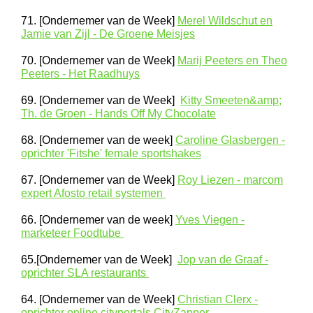
71. [Ondernemer van de Week]
Merel Wildschut en
Jamie van Zijl - De Groene Meisjes
70. [Ondernemer van de Week]
Marij Peeters en Theo
Peeters - Het Raadhuys
69. [Ondernemer van de Week]
Kitty Smeeten&amp;
Th. de Groen - Hands Off My Chocolate
68. [Ondernemer van de week]
Caroline Glasbergen -
oprichter 'Fitshe' female sportshakes
67. [Ondernemer van de Week]
Roy Liezen - marcom
expert Afosto retail systemen
66. [Ondernemer van de week]
Yves Viegen -
marketeer Foodtube
65.[Ondernemer van de Week]
Jop van de Graaf -
oprichter SLA restaurants
64. [Ondernemer van de Week]
Christian Clerx -
oprichter online cityportals CityZapper