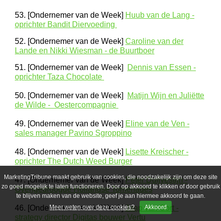
53. [Ondernemer van de Week]
Huub van de Lang -
oprichter Bandit Diervoeding
52. [Ondernemer van de Week]
Caroline van der
Lande en Nikki Wiesman - de Buurtboer
51. [Ondernemer van de Week]
Dennis van Essen -
oprichter Taza Chocolate
50. [Ondernemer van de Week]
Matijn Wijn en Juliëtte
de Wilde - Oestercompagnie
49. [Ondernemer van de Week]
Eline van de Ven -
sales manager Pavino Sgroppino
48. [Ondernemer van de Week]
Lisette Kreischer -
oprichter The Dutch Weed Burger
MarketingTribune maakt gebruik van cookies, die noodzakelijk zijn om deze site
47. [Ondernemer van de Week]
Peter Duijvestijn -
zo goed mogelijk te laten functioneren. Door op akkoord te klikken of door gebruik
Ovengedroogde Hollandse Tomenades
te blijven maken van de website, geef je aan hiermee akkoord te gaan.
46. [Ondernemer van de Week]
Meer weten over deze cookies?
Jaap van Oort -
Akkoord
strategy director Digitas bouwer Vertu