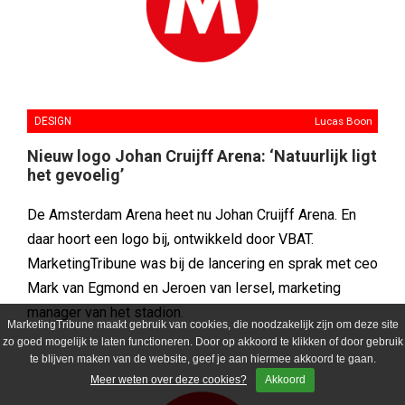
DESIGN
Lucas Boon
Nieuw logo Johan Cruijff Arena: ‘Natuurlijk ligt
het gevoelig’
De Amsterdam Arena heet nu Johan Cruijff Arena. En
daar hoort een logo bij, ontwikkeld door VBAT.
MarketingTribune was bij de lancering en sprak met ceo
Mark van Egmond en Jeroen van Iersel, marketing
manager van het stadion.
MarketingTribune maakt gebruik van cookies, die noodzakelijk zijn om deze site
zo goed mogelijk te laten functioneren. Door op akkoord te klikken of door gebruik
te blijven maken van de website, geef je aan hiermee akkoord te gaan.
Meer weten over deze cookies?
Akkoord