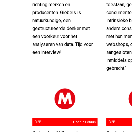
richting merken en
toestaan, ge
producenten. Giebels is
consumente
natuurkundige, een
intrinsieke
gestructureerde denker met
andere cons
een voorkeur voor het
met hun men
analyseren van data. Tijd voor
webshops, di
een interview!
aangeslote
inmiddels o
gebracht.’
B2B
Connie Lohuis
B2B