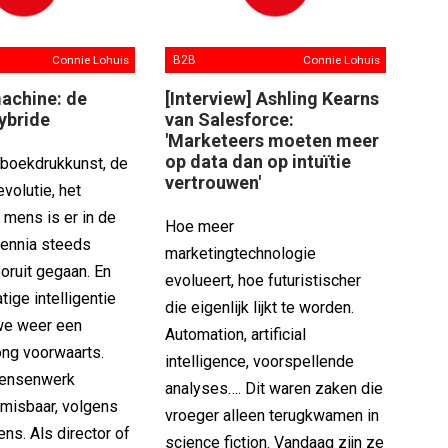
Connie Lohuis
B2B
Connie Lohuis
achine: de
[Interview] Ashling Kearns
ybride
van Salesforce:
'Marketeers moeten meer
op data dan op intuïtie
 boekdrukkunst, de
vertrouwen'
evolutie, het
 mens is er in de
Hoe meer
lennia steeds
marketingtechnologie
oruit gegaan. En
evolueert, hoe futuristischer
ige intelligentie
die eigenlijk lijkt te worden.
we weer een
Automation, artificial
ng voorwaarts.
intelligence, voorspellende
 mensenwerk
analyses…. Dit waren zaken die
nmisbaar, volgens
vroeger alleen terugkwamen in
ns. Als director of
science fiction. Vandaag zijn ze