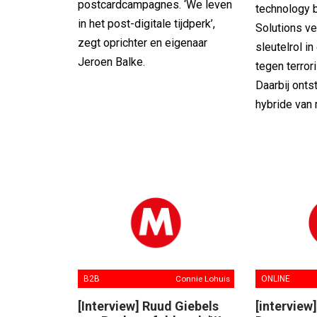
postcardcampagnes. ‘We leven
technology b
in het post-digitale tijdperk’,
Solutions ver
zegt oprichter en eigenaar
sleutelrol in
Jeroen Balke.
tegen terro
Daarbij onts
hybride van
B2B
Connie Lohuis
ONLINE
[Interview] Ruud Giebels
[interview