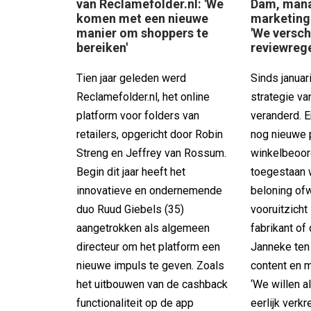
van Reclamefolder.nl: 'We
Dam, mana
komen met een nieuwe
marketing 
manier om shoppers te
'We versc
bereiken'
reviewrege
Tien jaar geleden werd
Sinds januar
Reclamefolder.nl, het online
strategie va
platform voor folders van
veranderd. E
retailers, opgericht door Robin
nog nieuwe 
Streng en Jeffrey van Rossum.
winkelbeoor
Begin dit jaar heeft het
toegestaan 
innovatieve en ondernemende
beloning ofw
duo Ruud Giebels (35)
vooruitzicht
aangetrokken als algemeen
fabrikant o
directeur om het platform een
Janneke ten
nieuwe impuls te geven. Zoals
content en m
het uitbouwen van de cashback
‘We willen a
functionaliteit op de app
eerlijk verk