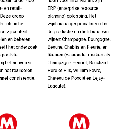
gedaan onder 400
heeft voor Infor M3 als zijn
 en retail-
ERP (enterprise resource
 Deze groep
planning) oplossing. Het
 licht in het
wijnhuis is gespecialiseerd in
hoe zij content
de productie en distributie van
elen en beheren.
wijnen: Champagne, Bourgogne,
eeft het onderzoek
Beaune, Chablis en Fleurie, en
e grootste
likeuren (waaronder merken als
bij het activeren
Champagne Henriot, Bouchard
en het realiseren
Père et Fils, William Fèvre,
nel consistentie.
Château de Poncié en Lejay-
Lagoute).