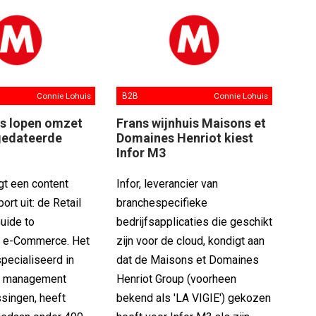
Connie Lohuis
B2B
Connie Lohuis
s lopen omzet
Frans wijnhuis Maisons et
gedateerde
Domaines Henriot kiest
Infor M3
gt een content
Infor, leverancier van
ort uit: de Retail
branchespecifieke
uide to
bedrijfsapplicaties die geschikt
g e-Commerce. Het
zijn voor de cloud, kondigt aan
pecialiseerd in
dat de Maisons et Domaines
et management
Henriot Group (voorheen
singen, heeft
bekend als 'LA VIGIE') gekozen