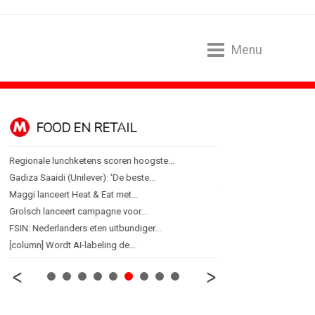
Menu
FOOD EN RETAIL
MEDIA
Regionale lunchketens scoren hoogste...
Sander Pluijm van Abovo
Gadiza Saaidi (Unilever): 'De beste...
Omnicom Media als eerst
Maggi lanceert Heat & Eat met...
Tien nieuwe genomineerd
Grolsch lanceert campagne voor...
Storytel zet luisteren on
FSIN: Nederlanders eten uitbundiger...
Ster start Goede Loeki
[column] Wordt AI-labeling de...
Margriet van der Linden bl