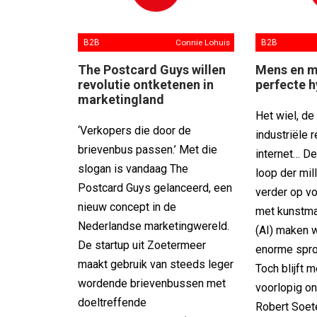
B2B
Connie Lohuis
B2B
The Postcard Guys willen
Mens en m
revolutie ontketenen in
perfecte h
marketingland
Het wiel, de
‘Verkopers die door de
industriële r
brievenbus passen.’ Met die
internet… De
slogan is vandaag The
loop der mil
Postcard Guys gelanceerd, een
verder op vo
nieuw concept in de
met kunstmat
Nederlandse marketingwereld.
(AI) maken 
De startup uit Zoetermeer
enorme spro
maakt gebruik van steeds leger
Toch blijft
wordende brievenbussen met
voorlopig o
doeltreffende
Robert Soete