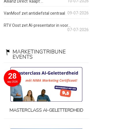
10-07-2026
Allianz Direct ‘kaapt’...
09-07-2026
VanMoof zet antidiefstal centraal
RTV Oost zet AI-presentator in voor...
07-07-2026
MARKETINGTRIBUNE
EVENTS
28
sep 2026
MASTERCLASS AI-GELETTERDHEID