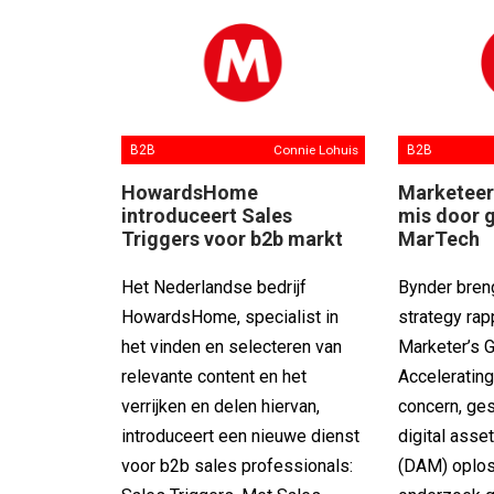
B2B
Connie Lohuis
B2B
HowardsHome
Marketeer
introduceert Sales
mis door 
Triggers voor b2b markt
MarTech
Het Nederlandse bedrijf
Bynder bren
HowardsHome, specialist in
strategy rapp
het vinden en selecteren van
Marketer’s G
relevante content en het
Acceleratin
verrijken en delen hiervan,
concern, ges
introduceert een nieuwe dienst
digital ass
voor b2b sales professionals:
(DAM) oplos