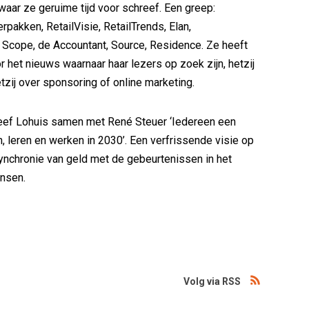
waar ze geruime tijd voor schreef. Een greep:
erpakken, RetailVisie, RetailTrends, Elan,
cope, de Accountant, Source, Residence. Ze heeft
 het nieuws waarnaar haar lezers op zoek zijn, hetzij
hetzij over sponsoring of online marketing.
eef Lohuis samen met René Steuer ‘Iedereen een
n, leren en werken in 2030’. Een verfrissende visie op
ynchronie van geld met de gebeurtenissen in het
nsen.
Volg via RSS