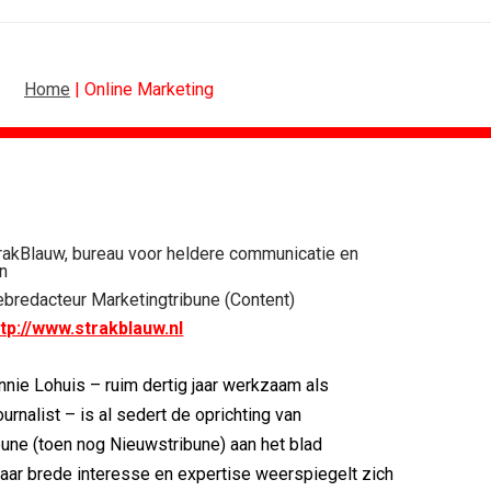
Home
| Online Marketing
MARKETING
DESIGN
oor Holland...
PRO bouwt identiteit rond Groene Roos
rakBlauw, bureau voor heldere communicatie en
en
voetbal
Coca-Cola: verpakking krijgt...
redacteur Marketingtribune (Content)
w winnen...
Blond Amsterdam ontwerpt...
ttp://www.strakblauw.nl
ix Content...
Porsche kiest emotie boven features
 Nederland met...
KNVB toont Oranje-portretten in hart...
eren Groene...
Studenten filteren sigaret uit iconen
nie Lohuis – ruim dertig jaar werkzaam als
ournalist – is al sedert de oprichting van
bune (toen nog Nieuwstribune) aan het blad
aar brede interesse en expertise weerspiegelt zich