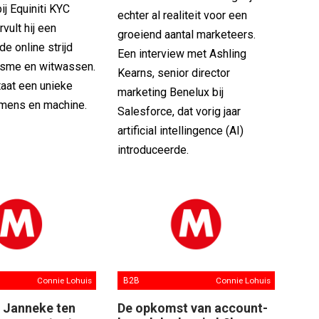
ij Equiniti KYC
echter al realiteit voor een
vult hij een
groeiend aantal marketeers.
 de online strijd
Een interview met Ashling
risme en witwassen.
Kearns, senior director
taat een unieke
marketing Benelux bij
 mens en machine.
Salesforce, dat vorig jaar
artificial intellingence (AI)
introduceerde.
Connie Lohuis
B2B
Connie Lohuis
] Janneke ten
De opkomst van account-