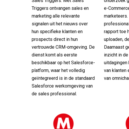
Sales Triggers. Met Sales
onderzoek 
Triggers ontvangen sales en
e-Commerce-
marketing alle relevante
marketeers.
signalen uit het nieuws over
professionals
hun specifieke klanten en
rapport toe 
prospects direct in hun
uploaden, d
vertrouwde CRM-omgeving. De
Daarnaast g
dienst komt als eerste
inzicht in d
beschikbaar op het Salesforce-
uitdagingen 
platform, waar het volledig
van klanten 
geïntegreerd is in de standaard
van omnichan
Salesforce werkomgeving van
de sales professional.