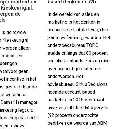
ger content en
based denken in b2b
Kieskeurig.nl:
herpen de
In de wereld van sales en
ls'
marketing is het denken in
accounts de laatste twee, drie
i is de review
jaar top-of-mind geworden. Het
n Kieskeurig.nl
onderzoeksbureau TOPO
r worden alleen
stelde onlangs dat 80 procent
product- en
van alle klantonderzoeken ging
delingen
over account gerelateerde
waarvoor geen
onderwerpen. Het
el incentive in het
adviesbureau SiriusDecisions
 is gesteld door de
noemde account-based
f de webshops.
marketing in 2015 een ‘must
 Dam (41) manager
have’ en onthulde dat bijna alle
arketing legt uit:
(92 procent) onderzochte
lleen nog maar echt
bedrijven de waarde van ABM
regen reviews