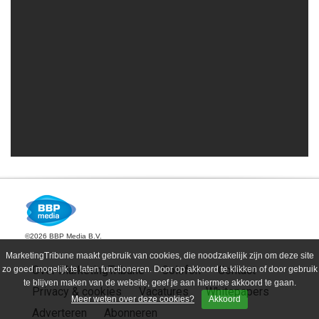
©2026 BBP Media B.V.
MarketingTribune maakt gebruik van cookies, die noodzakelijk zijn om deze site
Over MarketingTribune
Colofon
Contact
zo goed mogelijk te laten functioneren. Door op akkoord te klikken of door gebruik
te blijven maken van de website, geef je aan hiermee akkoord te gaan.
Privacy & cookies
Vacatures
Whitepapers
Meer weten over deze cookies?
Akkoord
Adverteren
Abonneren