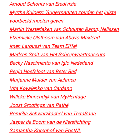
Arnoud Schonis van Eredivisie
Myrthe Kuipers: 'Supermarkten zouden het juiste
voorbeeld moeten geven'
Martin Westerlaken van Schouten &amp; Nelissen
Elzemieke Olsthoorn van Abovo Maxlead
Imen Laroussi van Team Eiffel
Marleen Smit van Het Scheepvaartmuseum
Becky Nascimento van Iglo Nederland
Perijn Hoefsloot van Beter Bed​
Marjanne Mulder van Achmea
Vita Kovalenko van Cardano
Willeke Binnendijk van MyHeritage
Joost Grootings van Pathé
Romélia Schwarzkächel van TerraSana
Jasper de Boom van de Nierstichting
Samantha Korenhof van PostNL