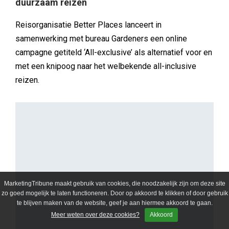
duurzaam reizen
Reisorganisatie Better Places lanceert in
samenwerking met bureau Gardeners een online
campagne getiteld ‘All-exclusive’ als alternatief voor en
met een knipoog naar het welbekende all-inclusive
reizen.
MarketingTribune maakt gebruik van cookies, die noodzakelijk zijn om deze site
zo goed mogelijk te laten functioneren. Door op akkoord te klikken of door gebruik
te blijven maken van de website, geef je aan hiermee akkoord te gaan.
Meer weten over deze cookies?
Akkoord