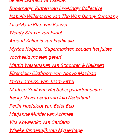
de leefbaarheid van steden'
Roosmarijn Rutten van Livekindly Collective
Isabelle Willemsens van The Walt Disney Company
Lisa-Marie Klap van Karwei
Wendy Straver van Exact
Arnoud Schonis van Eredivisie
Myrthe Kuipers: 'Supermarkten zouden het juiste
voorbeeld moeten geven'
Martin Westerlaken van Schouten & Nelissen
Elzemieke Olsthoorn van Abovo Maxlead
Imen Laroussi van Team Eiffel
Marleen Smit van Het Scheepvaartmuseum
Becky Nascimento van Iglo Nederland
Perijn Hoefsloot van Beter Bed​
Marjanne Mulder van Achmea
Vita Kovalenko van Cardano
Willeke Binnendijk van MyHeritage